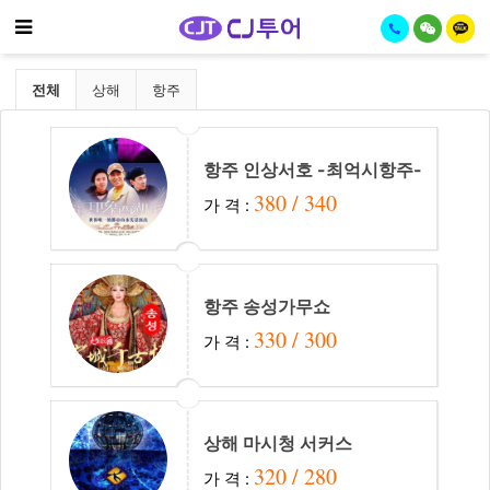
기
메뉴
할인티켓 분류 목록
전체
상해
항주
항주 인상서호 -최억시항주-
380 / 340
가 격 :
항주 송성가무쇼
330 / 300
가 격 :
상해 마시청 서커스
320 / 280
가 격 :