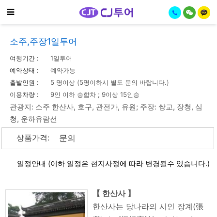
기
메뉴
소주,주장1일투어
여행기간 :
1일투어
예약상태 :
예약가능
출발인원 :
5 명이상 (5명이하시 별도 문의 바랍니다.)
이용차량 :
9인 이하 승합차 ; 9이상 15인승
관광지: 소주 한산사, 호구, 관전가, 유원; 주장: 쌍교, 장청, 심
청, 운하유람선
상품가격:
문의
일정안내
(이하 일정은 현지사정에 따라 변경될수 있습니다.)
【 한산사 】
한산사는 당나라의 시인 장계(張