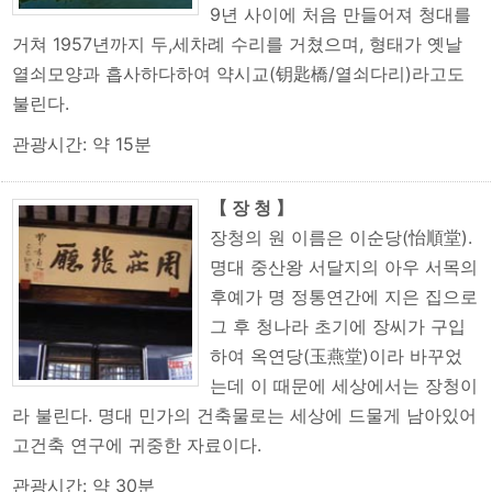
9년 사이에 처음 만들어져 청대를
거쳐 1957년까지 두,세차례 수리를 거쳤으며, 형태가 옛날
열쇠모양과 흡사하다하여 약시교(钥匙橋/열쇠다리)라고도
불린다.
관광시간: 약 15분
【 장 청 】
장청의 원 이름은 이순당(怡順堂).
명대 중산왕 서달지의 아우 서목의
후예가 명 정통연간에 지은 집으로
그 후 청나라 초기에 장씨가 구입
하여 옥연당(玉燕堂)이라 바꾸었
는데 이 때문에 세상에서는 장청이
라 불린다. 명대 민가의 건축물로는 세상에 드물게 남아있어
고건축 연구에 귀중한 자료이다.
관광시간: 약 30분