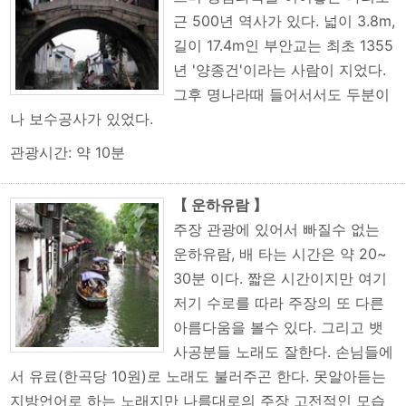
근 500년 역사가 있다. 넓이 3.8m,
길이 17.4m인 부안교는 최초 1355
년 '양종건'이라는 사람이 지었다.
그후 명나라때 들어서서도 두분이
나 보수공사가 있었다.
관광시간: 약 10분
【 운하유람 】
주장 관광에 있어서 빠질수 없는
운하유람, 배 타는 시간은 약 20~
30분 이다. 짧은 시간이지만 여기
저기 수로를 따라 주장의 또 다른
아름다움을 볼수 있다. 그리고 뱃
사공분들 노래도 잘한다. 손님들에
서 유료(한곡당 10원)로 노래도 불러주곤 한다. 못알아듣는
지방언어로 하는 노래지만 나름대로의 주장 고전적인 모습