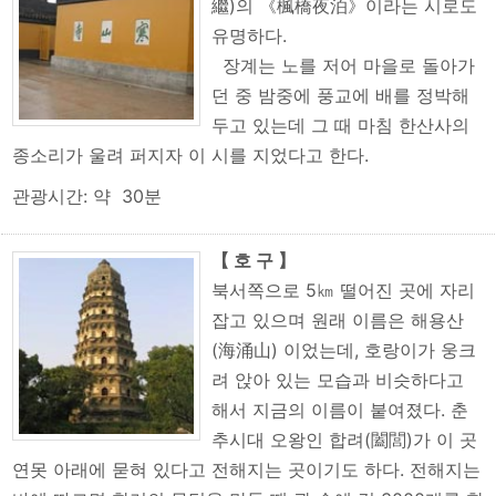
繼)의 《楓橋夜泊》이라는 시로도
유명하다.
장계는 노를 저어 마을로 돌아가
던 중 밤중에 풍교에 배를 정박해
두고 있는데 그 때 마침 한산사의
종소리가 울려 퍼지자 이 시를 지었다고 한다.
관광시간: 약 30분
【 호 구 】
북서쪽으로 5㎞ 떨어진 곳에 자리
잡고 있으며 원래 이름은 해용산
(海涌山) 이었는데, 호랑이가 웅크
려 앉아 있는 모습과 비슷하다고
해서 지금의 이름이 붙여졌다. 춘
추시대 오왕인 합려(闔閭)가 이 곳
연못 아래에 묻혀 있다고 전해지는 곳이기도 하다. 전해지는