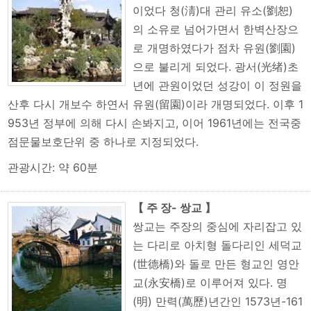
이었다 청(淸)대 관리 유소(劉恕)
의 소유로 넘어가면서 한벽산장으
로 개명하였다가 점차 유원(劉園)
으로 불리게 되었다. 광서(光绪)초
년에 관원이었던 성강이 이 정원을
산후 다시 개보수 하연서 유원(留園)이라 개명되었다. 이후 1
953년 정부에 의해 다시 손봐지고, 이어 1961년에는 전국중
점문물보호단위 중 하나로 지정되었다.
관광시간: 약 60분
【 주 장- 쌍교 】
쌍교는 주장의 중심에 자리잡고 있
는 다리로 아치형 돌다리인 세덕교
(世德橋)와 돌로 만든 형교인 영안
교(永安橋)로 이루어져 있다. 명
(明) 만력(萬歷)년간인 1573년-161