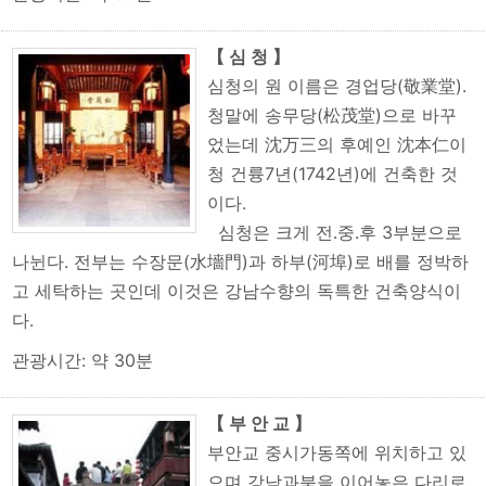
【 심 청 】
심청의 원 이름은 경업당(敬業堂).
청말에 송무당(松茂堂)으로 바꾸
었는데 沈万三의 후예인 沈本仁이
청 건륭7년(1742년)에 건축한 것
이다.
심청은 크게 전․중․후 3부분으로
나뉜다. 전부는 수장문(水墻門)과 하부(河埠)로 배를 정박하
고 세탁하는 곳인데 이것은 강남수향의 독특한 건축양식이
다.
관광시간: 약 30분
【 부 안 교 】
부안교 중시가동쪽에 위치하고 있
으며 강남과북을 이어놓은 다리로